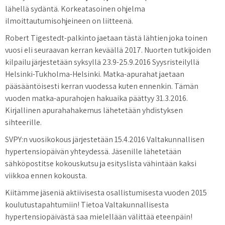
lähellä sydäntä. Korkeatasoinen ohjelma
ilmoittautumisohjeineen on liitteenä.
Robert Tigestedt-palkinto jaetaan tästä lähtien joka toinen
vuosi eli seuraavan kerran keväällä 2017. Nuorten tutkijoiden
kilpailu järjestetään syksyllä 23.9-25.9.2016 Syysristeilyllä
Helsinki-Tukholma-Helsinki. Matka-apurahat jaetaan
pääsääntöisesti kerran vuodessa kuten ennenkin. Tämän
vuoden matka-apurahojen hakuaika päättyy 31.3.2016.
Kirjallinen apurahahakemus lähetetään yhdistyksen
sihteerille.
SVPY:n vuosikokous järjestetään 15.4.2016 Valtakunnallisen
hypertensiopäivän yhteydessä. Jäsenille lähetetään
sähköpostitse kokouskutsu ja esityslista vähintään kaksi
viikkoa ennen kokousta.
Kiitämme jäseniä aktiivisesta osallistumisesta vuoden 2015
koulutustapahtumiin! Tietoa Valtakunnallisesta
hypertensiopäivästä saa mielellään välittää eteenpäin!