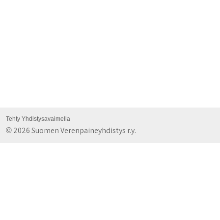
Tehty Yhdistysavaimella
2026 Suomen Verenpaineyhdistys r.y.
©