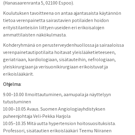
(Hanasaarenranta 5, 02100 Espoo).
Koulutuksen tavoitteena on antaa ajantasaista käytännön
tietoa verenpainetta sairastavien potilaiden hoidon
erityistilanteisiin liittyen useiden eri erikoisalojen
ammattilaisten näkökulmasta.
Kohderyhmänä on perusterveydenhuollossa ja sairaaloissa
verenpainetautipotilaita hoitavat yleislääketieteeseen,
geriatriaan, kardiologiaan, sisätauteihin, nefrologiaan,
yleiskirurgiaan ja verisuonikirurgiaan erikoistuvat ja
erikoislääkärit.
Ohjelma
:
9.00–10.00 Ilmoittautuminen, aamupala ja näyttelyyn
tutustuminen
10.00–10.05 Avaus. Suomen Angiologiayhdistyksen
puheenjohtaja Veli-Pekka Harjola
10.05–10.35 Mitä uutta hypertension hoitosuosituksista.
Professori, sisätautien erikoislääkäri Teemu Niiranen