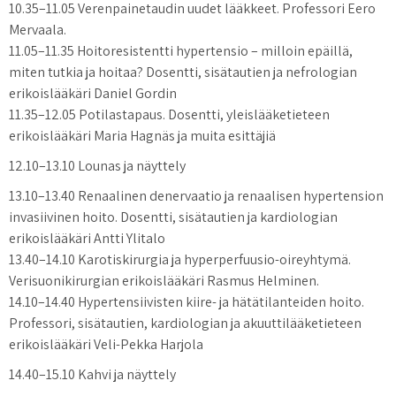
10.35–11.05 Verenpainetaudin uudet lääkkeet. Professori Eero
Mervaala.
11.05–11.35 Hoitoresistentti hypertensio – milloin epäillä,
miten tutkia ja hoitaa? Dosentti, sisätautien ja nefrologian
erikoislääkäri Daniel Gordin
11.35–12.05 Potilastapaus. Dosentti, yleislääketieteen
erikoislääkäri Maria Hagnäs ja muita esittäjiä
12.10–13.10 Lounas ja näyttely
13.10–13.40 Renaalinen denervaatio ja renaalisen hypertension
invasiivinen hoito. Dosentti, sisätautien ja kardiologian
erikoislääkäri Antti Ylitalo
13.40–14.10 Karotiskirurgia ja hyperperfuusio-oireyhtymä.
Verisuonikirurgian erikoislääkäri Rasmus Helminen.
14.10–14.40 Hypertensiivisten kiire- ja hätätilanteiden hoito.
Professori, sisätautien, kardiologian ja akuuttilääketieteen
erikoislääkäri Veli-Pekka Harjola
14.40–15.10 Kahvi ja näyttely