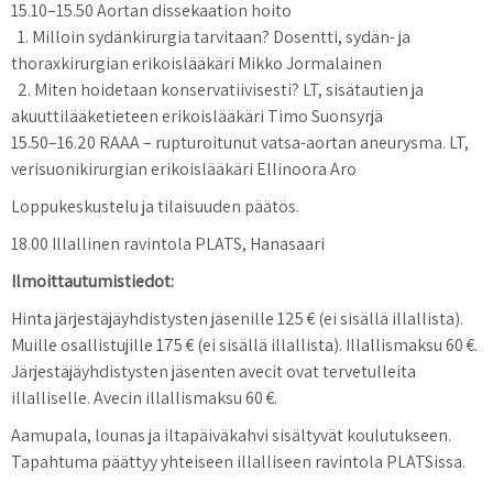
15.10–15.50 Aortan dissekaation hoito
1. Milloin sydänkirurgia tarvitaan? Dosentti, sydän- ja
thoraxkirurgian erikoislääkäri Mikko Jormalainen
2. Miten hoidetaan konservatiivisesti? LT, sisätautien ja
akuuttilääketieteen erikoislääkäri Timo Suonsyrjä
15.50–16.20 RAAA – rupturoitunut vatsa-aortan aneurysma. LT,
verisuonikirurgian erikoislääkäri Ellinoora Aro
Loppukeskustelu ja tilaisuuden päätös.
18.00 Illallinen ravintola PLATS, Hanasaari
Ilmoittautumistiedot:
Hinta järjestäjäyhdistysten jäsenille 125 € (ei sisällä illallista).
Muille osallistujille 175 € (ei sisällä illallista). Illallismaksu 60 €.
Järjestäjäyhdistysten jäsenten avecit ovat tervetulleita
illalliselle. Avecin illallismaksu 60 €.
Aamupala, lounas ja iltapäiväkahvi sisältyvät koulutukseen.
Tapahtuma päättyy yhteiseen illalliseen ravintola PLATSissa.