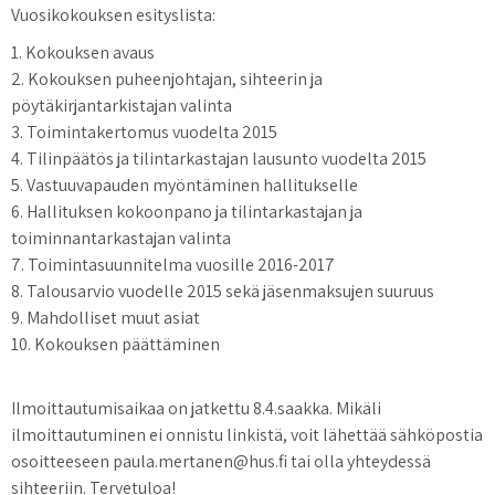
Vuosikokouksen esityslista:
1. Kokouksen avaus
2. Kokouksen puheenjohtajan, sihteerin ja
pöytäkirjantarkistajan valinta
3. Toimintakertomus vuodelta 2015
4. Tilinpäätös ja tilintarkastajan lausunto vuodelta 2015
5. Vastuuvapauden myöntäminen hallitukselle
6. Hallituksen kokoonpano ja tilintarkastajan ja
toiminnantarkastajan valinta
7. Toimintasuunnitelma vuosille 2016-2017
8. Talousarvio vuodelle 2015 sekä jäsenmaksujen suuruus
9. Mahdolliset muut asiat
10. Kokouksen päättäminen
Ilmoittautumisaikaa on jatkettu 8.4.saakka. Mikäli
ilmoittautuminen ei onnistu linkistä, voit lähettää sähköpostia
osoitteeseen paula.mertanen@hus.fi tai olla yhteydessä
sihteeriin. Tervetuloa!