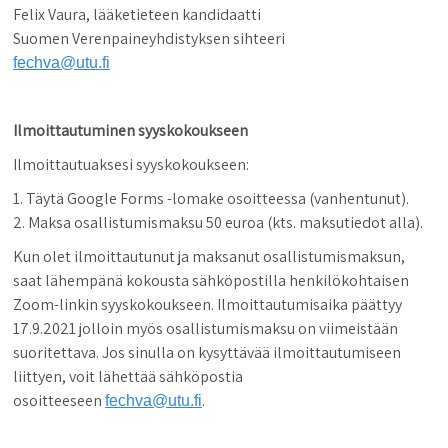
Felix Vaura, lääketieteen kandidaatti
Suomen Verenpaineyhdistyksen sihteeri
fechva@utu.fi
Ilmoittautuminen syyskokoukseen
Ilmoittautuaksesi syyskokoukseen:
1. Täytä Google Forms -lomake osoitteessa (vanhentunut).
2. Maksa osallistumismaksu 50 euroa (kts. maksutiedot alla).
Kun olet ilmoittautunut ja maksanut osallistumismaksun,
saat lähempänä kokousta sähköpostilla henkilökohtaisen
Zoom-linkin syyskokoukseen. Ilmoittautumisaika päättyy
17.9.2021 jolloin myös osallistumismaksu on viimeistään
suoritettava. Jos sinulla on kysyttävää ilmoittautumiseen
liittyen, voit lähettää sähköpostia
osoitteeseen
.
fechva@utu.fi