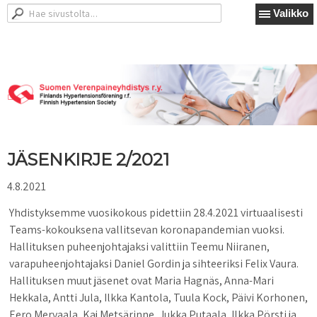
Valikko
JÄSENKIRJE 2/2021
4.8.2021
Yhdistyksemme vuosikokous pidettiin 28.4.2021 virtuaalisesti
Teams-kokouksena vallitsevan koronapandemian vuoksi.
Hallituksen puheenjohtajaksi valittiin Teemu Niiranen,
varapuheenjohtajaksi Daniel Gordin ja sihteeriksi Felix Vaura.
Hallituksen muut jäsenet ovat Maria Hagnäs, Anna-Mari
Hekkala, Antti Jula, Ilkka Kantola, Tuula Kock, Päivi Korhonen,
Eero Mervaala, Kaj Metsärinne, Jukka Putaala, Ilkka Pörsti ja