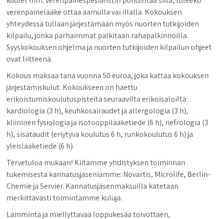
kuulet mm. verenpainespesialistin pohdintaa siitä, tuleeko
verenpainelääke ottaa aamulla vai illalla. Kokouksen
yhteydessä tullaan järjestämään myös nuorten tutkijoiden
kilpailu, jonka parhaimmat palkitaan rahapalkinnoilla.
Syyskokouksen ohjelma ja nuorten tutkijoiden kilpailun ohjeet
ovat liitteenä.
Kokous maksaa tänä vuonna 50 euroa, joka kattaa kokouksen
järjestämiskulut. Kokoukseen on haettu
erikoistumiskoulutuspisteitä seuraavilta erikoisaloilta:
kardiologia (3 h), keuhkosairaudet ja allergologia (3 h),
kliininen fysiologia ja isotooppilääketiede (6 h), nefrologia (3
h), sisätaudit (eriytyvä koulutus 6 h, runkokoulutus 6 h) ja
yleislääketiede (6 h).
Tervetuloa mukaan! Kiitämme yhdistyksen toiminnan
tukemisesta kannatusjäseniämme: Novartis, Microlife, Berlin-
Chemie ja Servier. Kannatusjäsenmaksuilla katetaan
merkittävästi toimintamme kuluja.
Lämmintä ja miellyttävää loppukesää toivottaen,