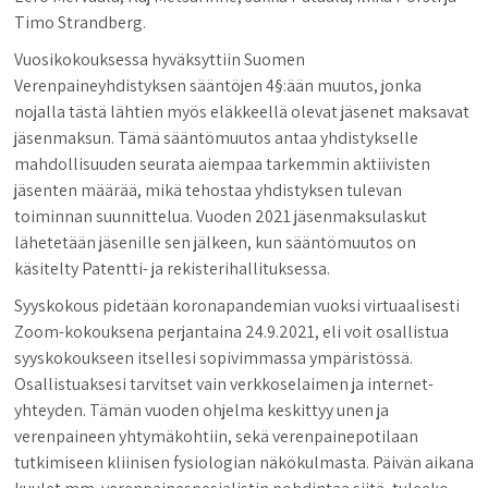
Timo Strandberg.
Vuosikokouksessa hyväksyttiin Suomen
Verenpaineyhdistyksen sääntöjen 4§:ään muutos, jonka
nojalla tästä lähtien myös eläkkeellä olevat jäsenet maksavat
jäsenmaksun. Tämä sääntömuutos antaa yhdistykselle
mahdollisuuden seurata aiempaa tarkemmin aktiivisten
jäsenten määrää, mikä tehostaa yhdistyksen tulevan
toiminnan suunnittelua. Vuoden 2021 jäsenmaksulaskut
lähetetään jäsenille sen jälkeen, kun sääntömuutos on
käsitelty Patentti- ja rekisterihallituksessa.
Syyskokous pidetään koronapandemian vuoksi virtuaalisesti
Zoom-kokouksena perjantaina 24.9.2021, eli voit osallistua
syyskokoukseen itsellesi sopivimmassa ympäristössä.
Osallistuaksesi tarvitset vain verkkoselaimen ja internet-
yhteyden. Tämän vuoden ohjelma keskittyy unen ja
verenpaineen yhtymäkohtiin, sekä verenpainepotilaan
tutkimiseen kliinisen fysiologian näkökulmasta. Päivän aikana