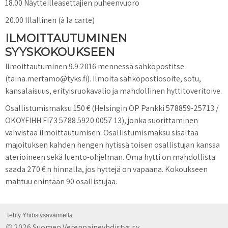
18.00 Näytteilleasettajien puheenvuoro
20.00 Illallinen (à la carte)
ILMOITTAUTUMINEN
SYYSKOKOUKSEEN
Ilmoittautuminen 9.9.2016 mennessä sähköpostitse
(taina.mertamo@tyks.fi). Ilmoita sähköpostiosoite, sotu,
kansalaisuus, erityisruokavalio ja mahdollinen hyttitoveritoive.
Osallistumismaksu 150 € (Helsingin OP Pankki 578859-25713 /
OKOYFIHH FI73 5788 5920 0057 13), jonka suorittaminen
vahvistaa ilmoittautumisen. Osallistumismaksu sisältää
majoituksen kahden hengen hytissä toisen osallistujan kanssa
aterioineen sekä luento-ohjelman. Oma hytti on mahdollista
saada 270 €:n hinnalla, jos hyttejä on vapaana. Kokoukseen
mahtuu enintään 90 osallistujaa.
Tehty Yhdistysavaimella
2026 Suomen Verenpaineyhdistys r.y.
©