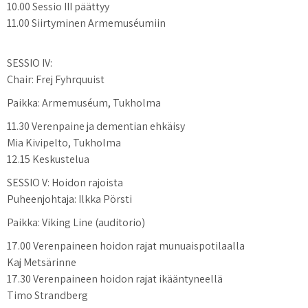
10.00 Sessio III päättyy
11.00 Siirtyminen Armemuséumiin
SESSIO IV:
Chair: Frej Fyhrquuist
Paikka: Armemuséum, Tukholma
11.30 Verenpaine ja dementian ehkäisy
Mia Kivipelto, Tukholma
12.15 Keskustelua
SESSIO V: Hoidon rajoista
Puheenjohtaja: Ilkka Pörsti
Paikka: Viking Line (auditorio)
17.00 Verenpaineen hoidon rajat munuaispotilaalla
Kaj Metsärinne
17.30 Verenpaineen hoidon rajat ikääntyneellä
Timo Strandberg