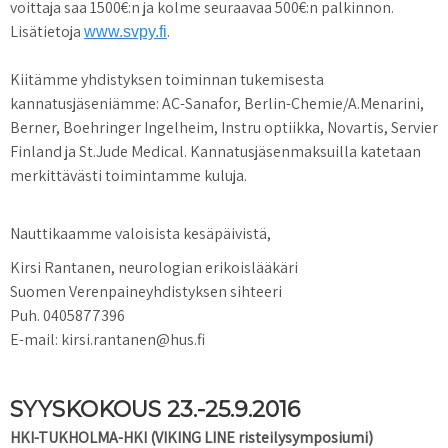
voittaja saa 1500€:n ja kolme seuraavaa 500€:n palkinnon.
Lisätietoja
.
www.svpy.fi
Kiitämme yhdistyksen toiminnan tukemisesta
kannatusjäseniämme: AC-Sanafor, Berlin-Chemie/A.Menarini,
Berner, Boehringer Ingelheim, Instru optiikka, Novartis, Servier
Finland ja St.Jude Medical. Kannatusjäsenmaksuilla katetaan
merkittävästi toimintamme kuluja.
Nauttikaamme valoisista kesäpäivistä,
Kirsi Rantanen, neurologian erikoislääkäri
Suomen Verenpaineyhdistyksen sihteeri
Puh. 0405877396
E-mail: kirsi.rantanen@hus.fi
SYYSKOKOUS 23.-25.9.2016
HKI-TUKHOLMA-HKI (VIKING LINE risteilysymposiumi)