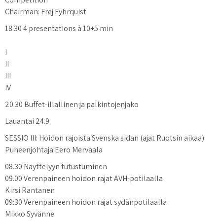
Chairman: Frej Fyhrquist
18.30 4 presentations à 10+5 min
I
II
III
IV
20.30 Buffet-illallinen ja palkintojenjako
Lauantai 24.9.
SESSIO III: Hoidon rajoista Svenska sidan (ajat Ruotsin aikaa)
Puheenjohtaja:Eero Mervaala
08.30 Näyttelyyn tutustuminen
09.00 Verenpaineen hoidon rajat AVH-potilaalla
Kirsi Rantanen
09:30 Verenpaineen hoidon rajat sydänpotilaalla
Mikko Syvänne