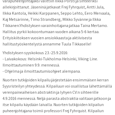
varapuheenjohtajaksi valittiin Ilkka Pörsti ja sihteeriksi
allekirjoittanut. Jäseninä jatkavat Frej Fyhrquist, Antti Jula,
Ilkka Kantola, Heikki Karppanen, Seppo Lehto, Eero Mervaala,
Kaj Metsärinne, Timo Strandberg, Mikko Syvänne ja Ilkka
Tikkanen.Yhdistyksen varainhoitajana jatkaa Taina Mertamo.
Hallitus pyrkii kokoontumaan vuoden aikana 5-6 kertaa.
Erityiskiitoksen vuosien ansiokkaasta ja aktiivisesta
hallitustyöskentelystä annamme Tuula Tikkaselle!
Yhdistyksen syyskokous 23.-25.9.2016:
- Laivakokous: Helsinki-Tukholma-Helsinki, Viking Line.
Ilmoittautuminen 9.9. mennessä.
- Ohjelma ja ilmoittautumisohjeet alempana.
Nuorten tutkijoiden kilpailu järjestetään ensimmäisen kerran
Syysristeilyn yhteydessä. Kilpailuun voi osallistua lähettämällä
verenpaineaiheisen abstraktin ja lyhyen CV:n sihteerille
4.9.2016 mennessä. Neljä parasta abstraktia valitaan jatkoon ja
itse kilpailu käydään laivalla. Nuorten tutkijoiden kilpailun
puheenjohtajana toimii professori Frej Fyhrquist. Kilpailun